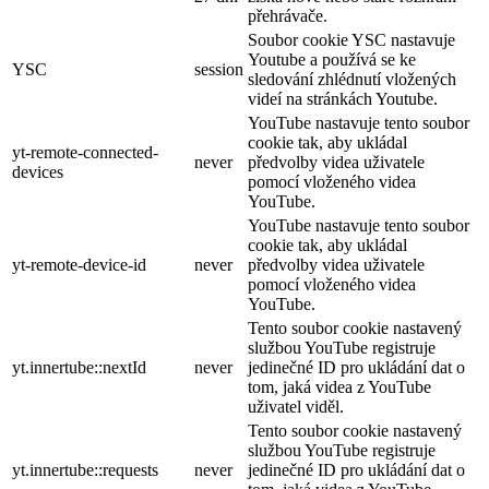
přehrávače.
Soubor cookie YSC nastavuje
Youtube a používá se ke
YSC
session
sledování zhlédnutí vložených
videí na stránkách Youtube.
YouTube nastavuje tento soubor
cookie tak, aby ukládal
yt-remote-connected-
never
předvolby videa uživatele
devices
pomocí vloženého videa
YouTube.
YouTube nastavuje tento soubor
cookie tak, aby ukládal
yt-remote-device-id
never
předvolby videa uživatele
pomocí vloženého videa
YouTube.
Tento soubor cookie nastavený
službou YouTube registruje
yt.innertube::nextId
never
jedinečné ID pro ukládání dat o
tom, jaká videa z YouTube
uživatel viděl.
Tento soubor cookie nastavený
službou YouTube registruje
yt.innertube::requests
never
jedinečné ID pro ukládání dat o