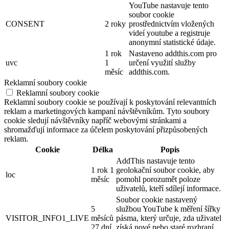
YouTube nastavuje tento
soubor cookie
CONSENT
2 roky
prostřednictvím vložených
videí youtube a registruje
anonymní statistické údaje.
1 rok
Nastaveno addthis.com pro
uvc
1
určení využití služby
měsíc
addthis.com.
Reklamní soubory cookie
Reklamní soubory cookie
Reklamní soubory cookie se používají k poskytování relevantních
reklam a marketingových kampaní návštěvníkům. Tyto soubory
cookie sledují návštěvníky napříč webovými stránkami a
shromažďují informace za účelem poskytování přizpůsobených
reklam.
Cookie
Délka
Popis
AddThis nastavuje tento
1 rok 1
geolokační soubor cookie, aby
loc
měsíc
pomohl porozumět poloze
uživatelů, kteří sdílejí informace.
Soubor cookie nastavený
5
službou YouTube k měření šířky
VISITOR_INFO1_LIVE
měsíců
pásma, který určuje, zda uživatel
27 dní
získá nové nebo staré rozhraní