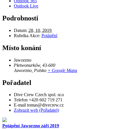
Outlook 365
Outlook Live
Podrobnosti
Datum:
28. 10. 2019
Rubrika Akce:
Potápění
Místo konání
Jaworzno
Płetwonurków, 43-600
Jaworzno
,
Polsko
+ Google Mapa
Pořadatel
Dive Crew Czech spol. sr.o
Telefon
+420 602 719 271
E-mail
tomas@divecrew.cz
Zobrazit web (Pořadatel)
Potápění Jaworzno září 2019