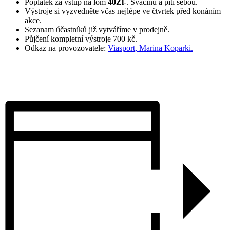
Poplatek za vstup na lom
40Zl
-. Svačinu a pítí sebou.
Výstroje si vyzvedněte včas nejlépe ve čtvrtek před konáním
akce.
Sezanam účastníků již vytváříme v prodejně.
Půjčení kompletní výstroje 700 kč.
Odkaz na provozovatele:
Viasport, Marina Koparki.