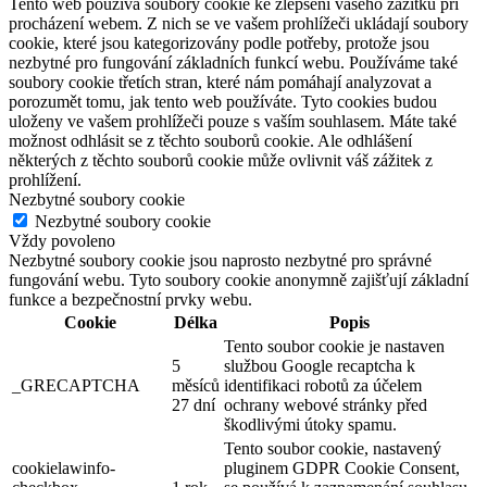
Tento web používá soubory cookie ke zlepšení vašeho zážitku při
procházení webem. Z nich se ve vašem prohlížeči ukládají soubory
cookie, které jsou kategorizovány podle potřeby, protože jsou
nezbytné pro fungování základních funkcí webu. Používáme také
soubory cookie třetích stran, které nám pomáhají analyzovat a
porozumět tomu, jak tento web používáte. Tyto cookies budou
uloženy ve vašem prohlížeči pouze s vaším souhlasem. Máte také
možnost odhlásit se z těchto souborů cookie. Ale odhlášení
některých z těchto souborů cookie může ovlivnit váš zážitek z
prohlížení.
Nezbytné soubory cookie
Nezbytné soubory cookie
Vždy povoleno
Nezbytné soubory cookie jsou naprosto nezbytné pro správné
fungování webu. Tyto soubory cookie anonymně zajišťují základní
funkce a bezpečnostní prvky webu.
Cookie
Délka
Popis
Tento soubor cookie je nastaven
5
službou Google recaptcha k
_GRECAPTCHA
měsíců
identifikaci robotů za účelem
27 dní
ochrany webové stránky před
škodlivými útoky spamu.
Tento soubor cookie, nastavený
cookielawinfo-
pluginem GDPR Cookie Consent,