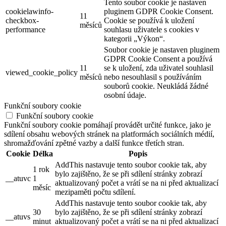
Tento soubor cookie je nastaven
cookielawinfo-
pluginem GDPR Cookie Consent.
11
checkbox-
Cookie se používá k uložení
měsíců
performance
souhlasu uživatele s cookies v
kategorii „Výkon“.
Soubor cookie je nastaven pluginem
GDPR Cookie Consent a používá
11
se k uložení, zda uživatel souhlasil
viewed_cookie_policy
měsíců
nebo nesouhlasil s používáním
souborů cookie. Neukládá žádné
osobní údaje.
Funkční soubory cookie
Funkční soubory cookie
Funkční soubory cookie pomáhají provádět určité funkce, jako je
sdílení obsahu webových stránek na platformách sociálních médií,
shromažďování zpětné vazby a další funkce třetích stran.
Cookie
Délka
Popis
AddThis nastavuje tento soubor cookie tak, aby
1 rok
bylo zajištěno, že se při sdílení stránky zobrazí
__atuvc
1
aktualizovaný počet a vrátí se na ni před aktualizací
měsíc
mezipaměti počtu sdílení.
AddThis nastavuje tento soubor cookie tak, aby
30
bylo zajištěno, že se při sdílení stránky zobrazí
__atuvs
minut
aktualizovaný počet a vrátí se na ni před aktualizací