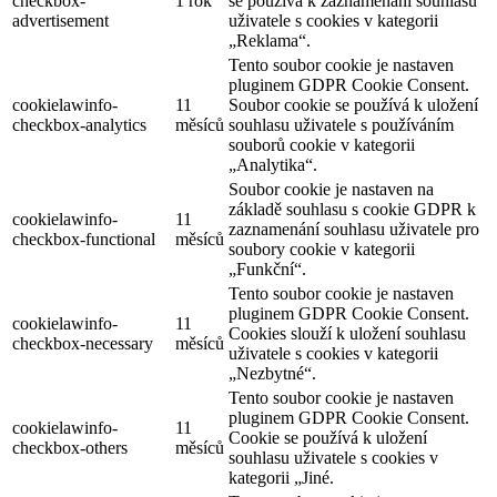
checkbox-
1 rok
se používá k zaznamenání souhlasu
advertisement
uživatele s cookies v kategorii
„Reklama“.
Tento soubor cookie je nastaven
pluginem GDPR Cookie Consent.
cookielawinfo-
11
Soubor cookie se používá k uložení
checkbox-analytics
měsíců
souhlasu uživatele s používáním
souborů cookie v kategorii
„Analytika“.
Soubor cookie je nastaven na
základě souhlasu s cookie GDPR k
cookielawinfo-
11
zaznamenání souhlasu uživatele pro
checkbox-functional
měsíců
soubory cookie v kategorii
„Funkční“.
Tento soubor cookie je nastaven
pluginem GDPR Cookie Consent.
cookielawinfo-
11
Cookies slouží k uložení souhlasu
checkbox-necessary
měsíců
uživatele s cookies v kategorii
„Nezbytné“.
Tento soubor cookie je nastaven
pluginem GDPR Cookie Consent.
cookielawinfo-
11
Cookie se používá k uložení
checkbox-others
měsíců
souhlasu uživatele s cookies v
kategorii „Jiné.