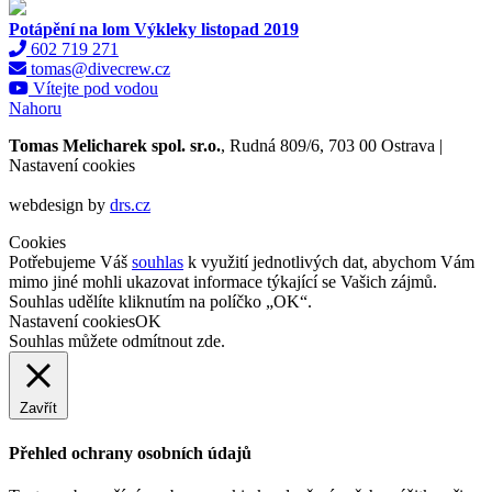
Potápění na lom Výkleky listopad 2019
602 719 271
tomas@divecrew.cz
Vítejte pod vodou
Nahoru
Tomas Melicharek spol. sr.o.
, Rudná 809/6, 703 00 Ostrava |
Nastavení cookies
webdesign by
drs.cz
Cookies
Potřebujeme Váš
souhlas
k využití jednotlivých dat, abychom Vám
mimo jiné mohli ukazovat informace týkající se Vašich zájmů.
Souhlas udělíte kliknutím na políčko „OK“.
Nastavení cookies
OK
Souhlas můžete odmítnout
zde
.
Zavřít
Přehled ochrany osobních údajů