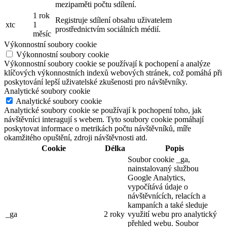
mezipaměti počtu sdílení.
1 rok
Registruje sdílení obsahu uživatelem
xtc
1
prostřednictvím sociálních médií.
měsíc
Výkonnostní soubory cookie
Výkonnostní soubory cookie
Výkonnostní soubory cookie se používají k pochopení a analýze
klíčových výkonnostních indexů webových stránek, což pomáhá při
poskytování lepší uživatelské zkušenosti pro návštěvníky.
Analytické soubory cookie
Analytické soubory cookie
Analytické soubory cookie se používají k pochopení toho, jak
návštěvníci interagují s webem. Tyto soubory cookie pomáhají
poskytovat informace o metrikách počtu návštěvníků, míře
okamžitého opuštění, zdroji návštěvnosti atd.
Cookie
Délka
Popis
Soubor cookie _ga,
nainstalovaný službou
Google Analytics,
vypočítává údaje o
návštěvnících, relacích a
kampaních a také sleduje
_ga
2 roky
využití webu pro analytický
přehled webu. Soubor