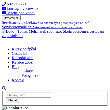
602 719 271
tomas@divecrew.cz
Vítejte pod vodou
Divecrew.cz
Servissuchychobleku.cz
Servis suchých potápěčských obleků.
Servisautomatik.cz
Autorizovaná servisní centra v Česku.
Kurzy potápění
Cestování
Kalendář akcí
Katalog zboží
Blog
Články
Fotogalerie
Kontakt
Hledat