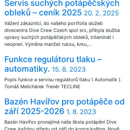
Servis suchých potápěčských
obleků – ceník 2025
20. 2. 2025
Vážení zákazníci, do našeho portfolia služeb
divecentra Dive Crew Czech spol sro, přibyla služba
opravy suchých potápěčských obleků, trilaminát i
neopren. Výměna manžet rukou, krku,…
Funkce regulátoru tlaku –
automatiky.
15. 8. 2023
Popis funkce a servisu regulátorů tlaku ( Automatik ).
Tomáš Melichárek Trenér TECLINE
Bazén Havířov pro potápěče od
září 2025-2026
1. 8. 2023
Bazén Havířov pronajímá naše škola potápění Dive
Crew, každou středu od září do konce května. Nově