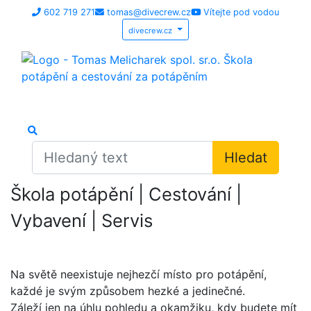
602 719 271
tomas@divecrew.cz
Vítejte pod vodou
divecrew.cz
Hledat
Škola potápění | Cestování |
Vybavení | Servis
Na světě neexistuje nejhezčí místo pro potápění,
každé je svým způsobem hezké a jedinečné.
Záleží jen na úhlu pohledu a okamžiku, kdy budete mít