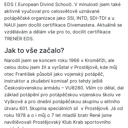
EDS ( European Divind School). V minulosti jsem také
aktivně vyučoval pro celosvětově uznávané
potápěčské organizace jako SSI, INTD, SDI-TDI a u
NAUI jsem docílil certifikace Divemastera. Aktuálně se
vzdělávám a dělám vše pro to, docílit certifikace
TRENÉR EDS.
Jak to vše začalo?
Narodil jsem se koncem roku 1966 v Kroměříži, ale
celou dobu jsem žil a vyrůstal v Prostějově, kde můj
otec František působil jako vojenský potápěč,
instruktor a zkušební komisař pro tehdy ještě
Československou armádu – VU8280. Vším co dělal, dal
základ potápění pro potápěčskou vojenskou školu ve
Vyškově a pro dnešní potápěčskou skupinu u elitního
útvaru 601. Skupina speciálních sil v Prostějově. Já od
roku 1978 a o i můj o 7 let mladší bratr René jsme
navštěvovali Prostějovský Klub Krab sportovního