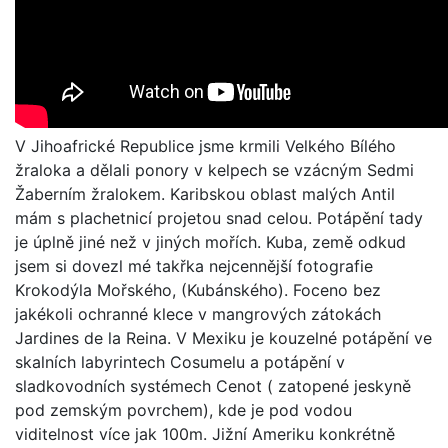
V Jihoafrické Republice jsme krmili Velkého Bílého
žraloka a dělali ponory v kelpech se vzácným Sedmi
Žaberním žralokem. Karibskou oblast malých Antil
mám s plachetnicí projetou snad celou. Potápění tady
je úplně jiné než v jiných mořích. Kuba, země odkud
jsem si dovezl mé takřka nejcennější fotografie
Krokodýla Mořského, (Kubánského). Foceno bez
jakékoli ochranné klece v mangrových zátokách
Jardines de la Reina. V Mexiku je kouzelné potápění ve
skalních labyrintech Cosumelu a potápění v
sladkovodních systémech Cenot ( zatopené jeskyně
pod zemským povrchem), kde je pod vodou
viditelnost více jak 100m. Jižní Ameriku konkrétně