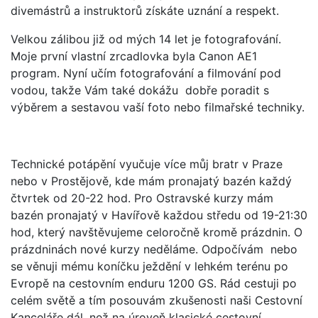
divemástrů a instruktorů získáte uznání a respekt.
Velkou zálibou již od mých 14 let je fotografování.
Moje první vlastní zrcadlovka byla Canon AE1
program. Nyní učím fotografování a filmování pod
vodou, takže Vám také dokážu dobře poradit s
výběrem a sestavou vaší foto nebo filmařské techniky.
Technické potápění vyučuje více můj bratr v Praze
nebo v Prostějově, kde mám pronajatý bazén každý
čtvrtek od 20-22 hod. Pro Ostravské kurzy mám
bazén pronajatý v Havířově každou středu od 19-21:30
hod, který navštěvujeme celoročně kromě prázdnin. O
prázdninách nové kurzy neděláme. Odpočívám nebo
se věnuji mému koníčku ježdění v lehkém terénu po
Evropě na cestovním enduru 1200 GS. Rád cestuji po
celém světě a tím posouvám zkušenosti naši Cestovní
Kanceláře dál, než na úroveň klasické cestovní