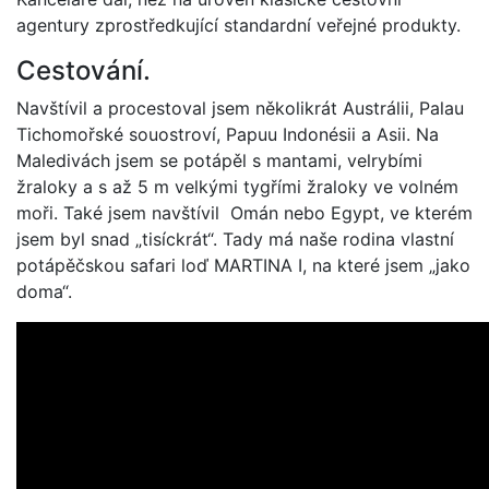
agentury zprostředkující standardní veřejné produkty.
Cestování.
Navštívil a procestoval jsem několikrát Austrálii, Palau
Tichomořské souostroví, Papuu Indonésii a Asii. Na
Maledivách jsem se potápěl s mantami, velrybími
žraloky a s až 5 m velkými tygřími žraloky ve volném
moři. Také jsem navštívil Omán nebo Egypt, ve kterém
jsem byl snad „tisíckrát“. Tady má naše rodina vlastní
potápěčskou safari loď MARTINA I, na které jsem „jako
doma“.