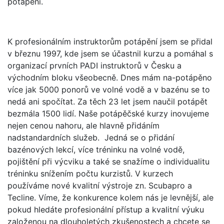
potápění.
K profesionálním instruktorům potápění jsem se přidal
v březnu 1997, kde jsem se účastnil kurzu a pomáhal s
organizací prvních PADI instruktorů v Česku a
východním bloku všeobecně. Dnes mám na-potápěno
více jak 5000 ponorů ve volné vodě a v bazénu se to
nedá ani spočítat. Za těch 23 let jsem naučil potápět
bezmála 1500 lidí. Naše potápěčské kurzy inovujeme
nejen cenou nahoru, ale hlavně přidáním
nadstandardních služeb. Jedná se o přidání
bazénových lekcí, více tréninku na volné vodě,
pojištění při výcviku a také se snažíme o individualitu
tréninku snížením počtu kurzistů. V kurzech
používáme nové kvalitní výstroje zn. Scubapro a
Tecline. Víme, že konkurence kolem nás je levnější, ale
pokud hledáte profesionální přístup a kvalitní výuku
založenou na dlouholetých zkušenostech a chcete se