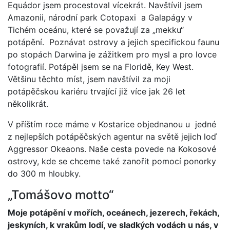
Equádor jsem procestoval vícekrát. Navštívil jsem
Amazonii, národní park Cotopaxi a Galapágy v
Tichém oceánu, které se považují za „mekku“
potápění. Poznávat ostrovy a jejich specifickou faunu
po stopách Darwina je zážitkem pro mysl a pro lovce
fotografií. Potápěl jsem se na Floridě, Key West.
Většinu těchto míst, jsem navštívil za moji
potápěčskou kariéru trvající již více jak 26 let
několikrát.
V příštím roce máme v Kostarice objednanou u jedné
z nejlepších potápěčských agentur na světě jejich loď
Aggressor Okeaons. Naše cesta povede na Kokosové
ostrovy, kde se chceme také zanořit pomocí ponorky
do 300 m hloubky.
„Tomášovo motto“
Moje potápění v mořích, oceánech, jezerech, řekách,
jeskyních, k vrakům lodí, ve sladkých vodách u nás, v