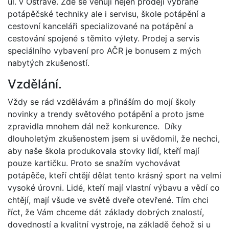
ul. v Ostravě. Zde se věnuji nejen prodeji vybrané
potápěčské techniky ale i servisu, škole potápění a
cestovní kanceláři specializované na potápění a
cestování spojené s těmito výlety. Prodej a servis
speciálního vybavení pro AČR je bonusem z mých
nabytých zkušeností.
Vzdělání.
Vždy se rád vzdělávám a přináším do mojí školy
novinky a trendy světového potápění a proto jsme
zpravidla mnohem dál než konkurence. Díky
dlouholetým zkušenostem jsem si uvědomil, že nechci,
aby naše škola produkovala stovky lidí, kteří mají
pouze kartičku. Proto se snažím vychovávat
potápěče, kteří chtějí dělat tento krásný sport na velmi
vysoké úrovni. Lidé, kteří mají vlastní výbavu a vědí co
chtějí, mají všude ve světě dveře otevřené. Tím chci
říct, že Vám chceme dát základy dobrých znalostí,
dovedností a kvalitní vystroje, na základě čehož si u