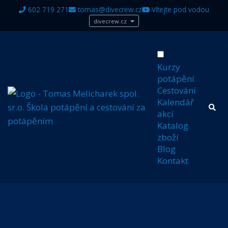
602 719 271
tomas@divecrew.cz
Vítejte pod vodou
divecrew.cz
Kurzy
potápění
Cestování
Kalendář
akcí
Katalog
zboží
Blog
Kontakt