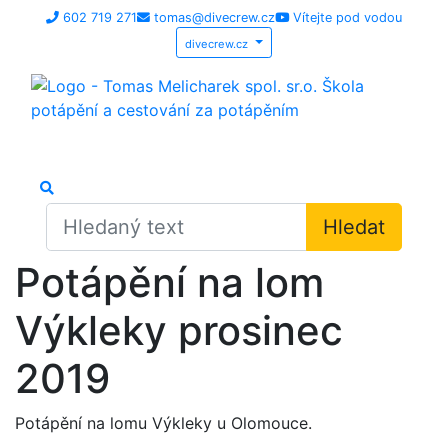
602 719 271
tomas@divecrew.cz
Vítejte pod vodou
divecrew.cz
Hledat
Potápění na lom
Výkleky prosinec
2019
Potápění na lomu Výkleky u Olomouce.