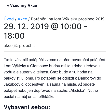
« Všechny Akce
Úvod
/
Akce
/
Potápění na lom Výkleky prosinec 2019
29. 12. 2019 @ 10:00
-
18:00
akce již proběhla.
Tímto vás milí potápěči zveme na před-novoroční potápění.
Lom Výkleky u Olomouce budou mít tou dobou ledovou
vodu ale super viditelnost. Sraz bude v 10 hodin na
parkovišti u lomu. Po potápění se odjíždí k
Daliborovi do
Jakubčovic
, občerstvení a sauna na místě. Ať budete
potápět nebo jen doprovod na suchu. „Akcička“. Nutno
poslat na můj email přihlášku.
Vybavení sebou: