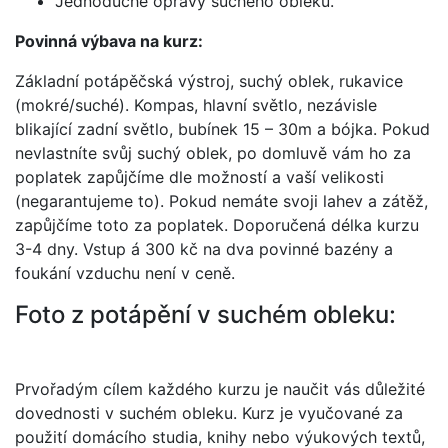
Jednoduché opravy suchého obleku.
Povinná výbava na kurz:
Základní potápěčská výstroj, suchý oblek, rukavice
(mokré/suché). Kompas, hlavní světlo, nezávisle
blikající zadní světlo, bubínek 15 – 30m a bójka. Pokud
nevlastníte svůj suchý oblek, po domluvě vám ho za
poplatek zapůjčíme dle možností a vaší velikosti
(negarantujeme to). Pokud nemáte svoji lahev a zátěž,
zapůjčíme toto za poplatek. Doporučená délka kurzu
3-4 dny. Vstup á 300 kč na dva povinné bazény a
foukání vzduchu není v ceně.
Foto z potápění v suchém obleku:
Prvořadým cílem každého kurzu je naučit vás důležité
dovednosti v suchém obleku. Kurz je vyučované za
použití domácího studia, knihy nebo výukových textů,