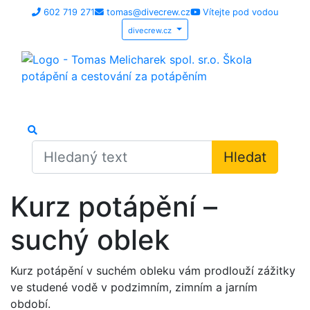
602 719 271
tomas@divecrew.cz
Vítejte pod vodou
divecrew.cz
Hledat
Kurz potápění –
suchý oblek
Kurz potápění v suchém obleku vám prodlouží zážitky
ve studené vodě v podzimním, zimním a jarním
období.