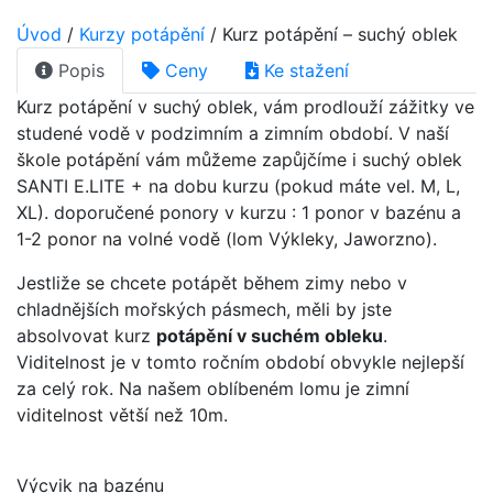
Úvod
/
Kurzy potápění
/
Kurz potápění – suchý oblek
Popis
Ceny
Ke stažení
Kurz potápění v suchý oblek, vám prodlouží zážitky ve
studené vodě v podzimním a zimním období. V naší
škole potápění vám můžeme zapůjčíme i suchý oblek
SANTI E.LITE + na dobu kurzu (pokud máte vel. M, L,
XL). doporučené ponory v kurzu : 1 ponor v bazénu a
1-2 ponor na volné vodě (lom Výkleky, Jaworzno).
Jestliže se chcete potápět během zimy nebo v
chladnějších mořských pásmech, měli by jste
absolvovat kurz
potápění v suchém obleku
.
Viditelnost je v tomto ročním období obvykle nejlepší
za celý rok. Na našem oblíbeném lomu je zimní
viditelnost větší než 10m.
Výcvik na bazénu