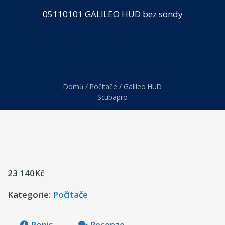
05110101 GALILEO HUD bez sondy
Domů
/
Počítače
/ Galileo HUD
Scubapro
23 140
Kč
Kategorie:
Počítače
Popis
Recenze