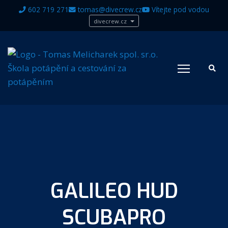
602 719 271
tomas@divecrew.cz
Vítejte pod vodou
divecrew.cz
GALILEO HUD
SCUBAPRO