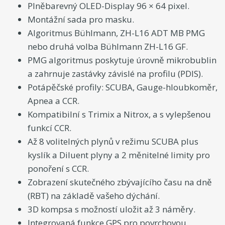
Plněbarevný OLED-Display 96 × 64 pixel.
Montážní sada pro masku.
Algoritmus Bühlmann, ZH-L16 ADT MB PMG
nebo druhá volba Bühlmann ZH-L16 GF.
PMG algoritmus poskytuje úrovně mikrobublin
a zahrnuje zastávky závislé na profilu (PDIS).
Potápěčské profily: SCUBA, Gauge-hloubkoměr,
Apnea a CCR.
Kompatibilní s Trimix a Nitrox, a s vylepšenou
funkcí CCR.
Až 8 volitelných plynů v režimu SCUBA plus
kyslík a Diluent plyny a 2 měnitelné limity pro
ponoření s CCR.
Zobrazení skutečného zbývajícího času na dně
(RBT) na základě vašeho dýchání.
3D kompsa s možností uložit až 3 náměry.
Integrovaná funkce GPS pro povrchovou