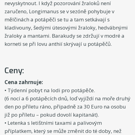
nevyskytnout. I když pozorování žraloků není
zaručeno, Longimanus se v sezóně pohybuje v
mělčinách a potápěči se tu a tam setkávají s
kladivouny, šedými útesovými žraloky, hedvábnými
žraloky a mantami. Barakudy se zdržují v modré a
korneti se při lovu anthií skrývají u potápěčů.
Ceny:
Cena zahrnuje:
• Týdenní pobyt na lodi pro potápěče.
(6 nocí a 6 potápěcích dnů, loď vyjíždí na moře druhý
den po příletu ráno, případně za 30 Euro na osobu
již po příletu – pokud dovolí kapitanát).
• Letenka s letištními taxami a palivovým
příplatkem, který se může změnit do té doby, než