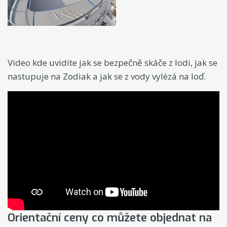
Video kde uvidíte jak se bezpečně skáče z lodi, jak se
nastupuje na Zodiak a jak se z vody vylézá na loď.
Orientační ceny co můžete objednat na