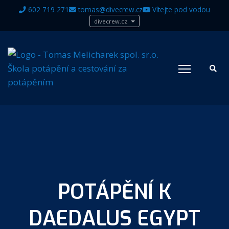
602 719 271
tomas@divecrew.cz
Vítejte pod vodou
divecrew.cz
POTÁPĚNÍ K
DAEDALUS EGYPT