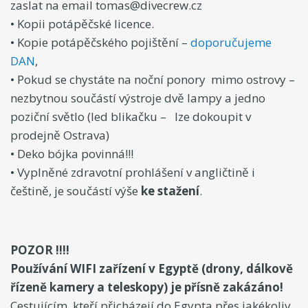
zaslat na email tomas@divecrew.cz
• Kopii potápěčské licence.
• Kopie potápěčského pojištění –
doporučujeme
DAN
,
• Pokud se chystáte na noční ponory mimo ostrovy –
nezbytnou součástí výstroje dvě lampy a jedno
poziční světlo (led blikačku – lze dokoupit v
prodejně Ostrava)
• Deko bójka povinná!!!
• Vyplněné zdravotní prohlášení v angličtině i
češtině, je součástí výše
ke stažení
.
POZOR !!!!
Používání WIFI zařízení v Egyptě (drony, dálkově
řízeně kamery a teleskopy) je přísně zakázáno!
Cestujícím, kteří přicházejí do Egypta přes jakékoliv