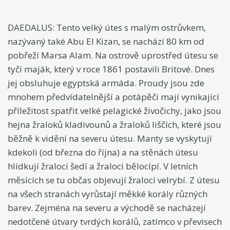
DAEDALUS: Tento velký útes s malým ostrůvkem,
nazývaný také Abu El Kizan, se nachází 80 km od
pobřeží Marsa Alam. Na ostrově uprostřed útesu se
tyčí maják, který v roce 1861 postavili Britové. Dnes
jej obsluhuje egyptská armáda. Proudy jsou zde
mnohem předvídatelnější a potápěči mají vynikající
příležitost spatřit velké pelagické živočichy, jako jsou
hejna žraloků kladivounů a žraloků liščích, které jsou
běžně k vidění na severu útesu. Manty se vyskytují
kdekoli (od března do října) a na stěnách útesu
hlídkují žraloci šedí a žraloci bělocípí. V letních
měsících se tu občas objevují žraloci velrybí. Z útesu
na všech stranách vyrůstají měkké korály různých
barev. Zejména na severu a východě se nacházejí
nedotčené útvary tvrdých korálů, zatímco v převisech