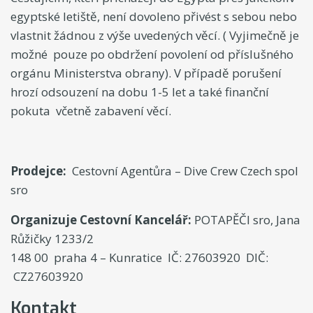
egyptské letiště, není dovoleno přivést s sebou nebo
vlastnit žádnou z výše uvedených věcí. ( Vyjimečně je
možné pouze po obdržení povolení od příslušného
orgánu Ministerstva obrany). V případě porušení
hrozí odsouzení na dobu 1-5 let a také finanční
pokuta včetně zabavení věcí.
Prodejce:
Cestovní Agentůra – Dive Crew Czech spol
sro
Organizuje Cestovní Kancelář:
POTAPĚČI sro, Jana
Růžičky 1233/2
148 00 praha 4 – Kunratice IČ: 27603920 DIČ:
CZ27603920
Kontakt