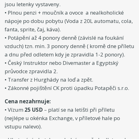
jsou letenky vystaveny.
• Plnou penzi + moučník a ovoce a nealkoholické
nápoje po dobu pobytu (Voda z 20L automatu, cola,
fanta, sprite, čaj, káva).
• Potápění až 4 ponory denně (závislé na foukání
vzduch) tzn. min. 3 ponory denně ( kromě dne příletu
a dnu před odletem kdy je zpravidla 1-2 ponory).
• Český Instruktor nebo Divemaster a Egyptský
průvodce zpravidla 2.
• Transfer z Hurghády na loď a zpět.
• Zákonné pojištění CK proti úpadku Potapěči s.r.o.
Cena nezahrnuje:
• Vízum
25 USD
– platí se na letišti při příletu
(nejlépe u okénka Exchange, v příletové hale po
vstupu nalevo).