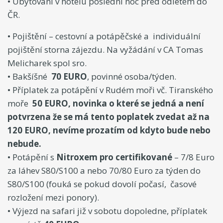
• Ubytování v hotelu poslední noc před odletem do
ČR.
• Pojištění – cestovní a potápěčské a individuální
pojištění storna zájezdu. Na vyžádání v CA Tomas
Melicharek spol sro.
• Bakšíšné
70 EURO
, povinné osoba/týden.
• Příplatek za potápění v Rudém moři vč. Tiranského
moře
50 EURO, novinka o které se jedná a není
potvrzena že se má tento poplatek zvedat až na
120 EURO, nevíme prozatím od kdyto bude nebo
nebude.
• Potápění s
Nitroxem pro certifikované
– 7/8 Euro
za láhev S80/S100 a nebo 70/80 Euro za týden do
S80/S100 (fouká se pokud dovolí počasí, časové
rozložení mezi ponory).
• Výjezd na safari již v sobotu dopoledne, příplatek