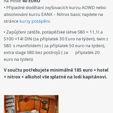
na místě
40 EURO
• Případné dodělání zvyšovacích kurzu AOWD nebo
absolvování kurzu EANX – Nitrox basic najdete na
stránce
kurzy potápění.
• Zapůjčení zátěže, potápěčské láhve S80 = 11,1l a
S100 =14l DIN (za příplatek 30 Euro na týden), twin z
S80 s manifoldem ( za příplatek 50 euro na týden),
extra stage S80 bez postrojů ( za příplatek 20
euro na týden).
V součtu potřebujete minimálně 185 euro + hotel
+ nitrox + alkohol vše splatné na lodi kapitánovi.