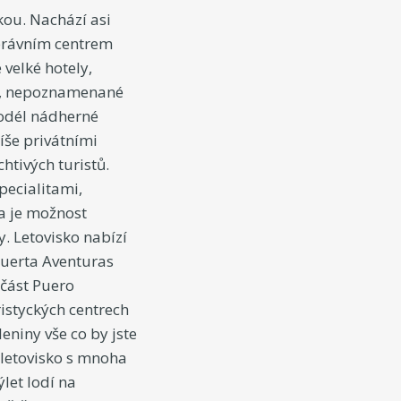
kou. Nachází asi
správním centrem
velké hotely,
, nepoznamenané
podél nádherné
íše privátními
tivých turistů.
pecialitami,
a je možnost
. Letovisko nabízí
 Puerta Aventuras
 část Puero
ristyckých centrech
niny vše co by jste
letovisko s mnoha
let lodí na