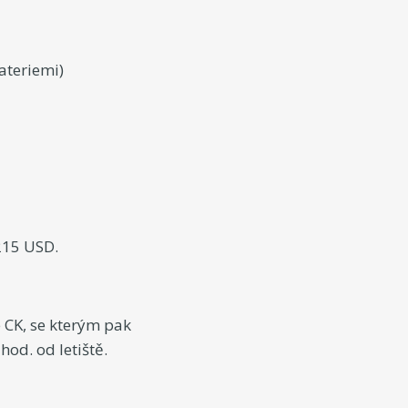
ateriemi)
215 USD.
 CK, se kterým pak
od. od letiště.