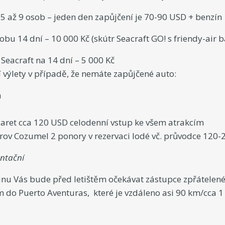
5 až 9 osob – jeden den zapůjčení je 70-90 USD + benzín
bu 14 dní – 10 000 Kč (skútr Seacraft GO! s friendy-air b
Seacraft na 14 dní – 5 000 Kč
í výlety v případě, že nemáte zapůjčené auto:
a
caret cca 120 USD celodenní vstup ke všem atrakcím
rov Cozumel 2 ponory v rezervaci lodé vč. průvodce 120-
entační
unu Vás bude před letištěm očekávat zástupce zpřátelené
 do Puerto Aventuras, které je vzdáleno asi 90 km/cca 1 h