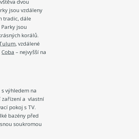
ávštěva dvou
arky jsou vzdáleny
 tradic, dále
. Parky jsou
krásných korálů.
Tulum
, vzdálené
a
Coba
– nejvyšší na
u s výhledem na
zařízení a vlastní
ací pokoj s TV.
elké bazény před
krásnou soukromou