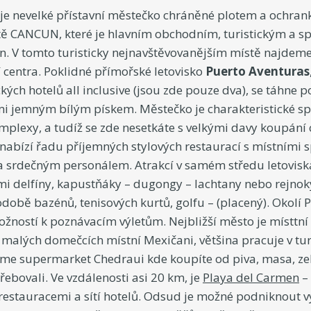
je nevelké přístavní městečko chráněné plotem a ochran
ště CANCUN, které je hlavním obchodním, turistickým a 
. V tomto turisticky nejnavštěvovanějším místě najdeme 
 centra. Poklidné přímořské letovisko
Puerto Aventuras
ých hotelů all inclusive (jsou zde pouze dva), se táhne 
mi jemným bílým pískem. Městečko je charakteristické sp
lexy, a tudíž se zde nesetkáte s velkými davy koupání ch
abízí řadu příjemných stylových restaurací s místními s
srdečným personálem. Atrakcí v samém středu letovisk
i delfíny, kapustňáky – dugongy – lachtany nebo rejnoky
podobě bazénů, tenisových kurtů, golfu – (placený). Okolí
žností k poznávacím výletům. Nejbližší město je místtní
v malých domečcích místní Mexičani, většina pracuje v tu
eme supermarket Chedraui kde koupíte od piva, masa, zele
řebovali. Ve vzdálenosti asi 20 km, je
Playa del Carmen
– 
restauracemi a sítí hotelů. Odsud je možné podniknout vý