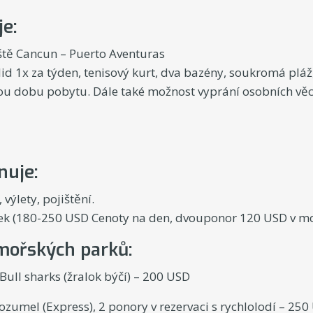
e:
iště Cancun – Puerto Aventuras
id 1x za týden, tenisový kurt, dva bazény, soukromá pláž
ou dobu pobytu. Dále také možnost vyprání osobních věcí
nuje:
 výlety, pojištění.
k (180-250 USD Cenoty na den, dvouponor 120 USD v mo
mořských parků:
ull sharks (žralok býčí) – 200 USD
ozumel (Express), 2 ponory v rezervaci s rychlolodí – 25