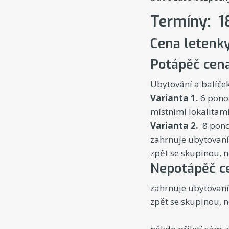
Termíny:
1
Cena letenk
Potápěč cen
Ubytování a balíček
Varianta 1.
6 ponor
místními lokalitami
Varianta 2.
8 ponor
zahrnuje ubytovaní 
zpět se skupinou, n
Nepotápěč c
zahrnuje ubytovaní 
zpět se 
P