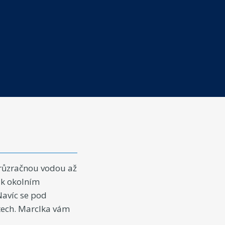
průzračnou vodou až
y k okolním
Navíc se pod
tech. Marclka vám