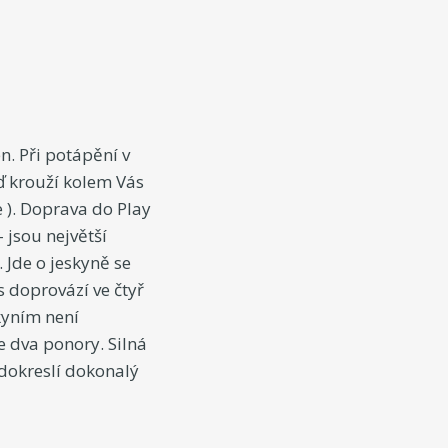
. Při potápění v
ď krouží kolem Vás
 ). Doprava do Play
– jsou největší
 Jde o jeskyně se
s doprovází ve čtyř
kyním není
e dva ponory. Silná
dokreslí dokonalý