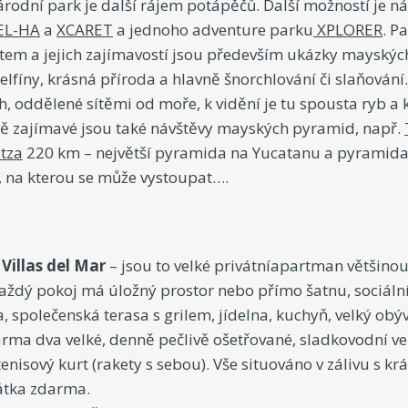
árodní park je další rájem potápěčů. Další možností je n
EL-HA
a
XCARET
a jednoho adventure parku
XPLORER
. P
utem a jejich zajímavostí jsou především ukázky mayských
elfíny, krásná příroda a hlavně šnorchlování či slaňování
, oddělené sítěmi od moře, k vidění je tu spousta ryb a 
éně zajímavé jsou také návštěvy mayských pyramid, např.
Itza
220 km – největší pyramida na Yucatanu a pyramid
, na kterou se může vystoupat….
í
Villas del Mar
– jsou to velké privátníapartman většino
aždý pokoj má úložný prostor nebo přímo šatnu, sociální 
a, společenská terasa s grilem, jídelna, kuchyň, velký obýv
arma dva velké, denně pečlivě ošetřované, sladkovodní v
nisový kurt (rakety s sebou). Vše situováno v zálivu s 
hátka zdarma.