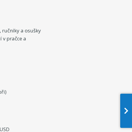
, ručníky a osušky
 v pračce a
ři)
0 USD