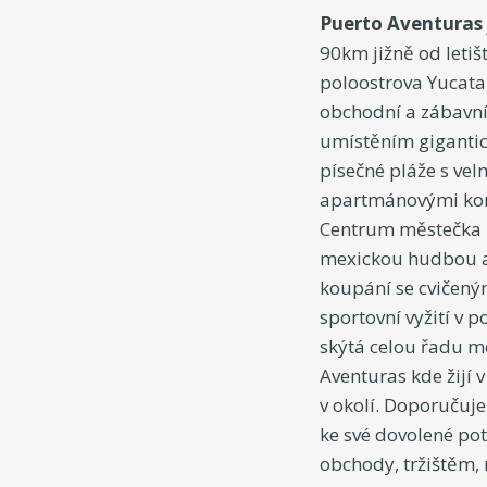
Puerto Aventuras
90km jižně od leti
poloostrova Yucatan
obchodní a zábavní
umístěním gigantick
písečné pláže s vel
apartmánovými komp
Centrum městečka n
mexickou hudbou a 
koupání se cvičeným
sportovní vyžití v 
skýtá celou řadu mo
Aventuras kde žijí 
v okolí. Doporučuj
ke své dovolené pot
obchody, tržištěm, 