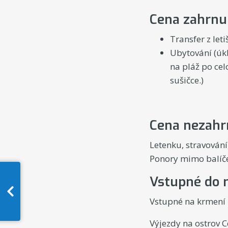
Cena zahrnuj
Transfer z let
Ubytování (úkl
na pláž po cel
sušičce.)
Cena nezahr
Letenku, stravování,
Ponory mimo balíče
Vstupné do 
Vstupné na krmení B
Výjezdy na ostrov C