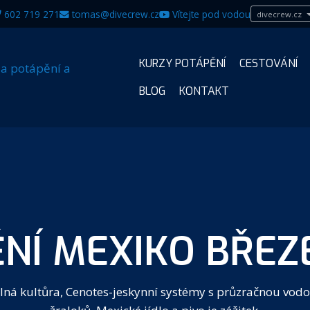
602 719 271
tomas@divecrew.cz
Vítejte pod vodou
divecrew.cz
KURZY POTÁPĚNÍ
CESTOVÁNÍ
BLOG
KONTAKT
NÍ MEXIKO BŘEZ
á kultůra, Cenotes-jeskynní systémy s průzračnou vodo