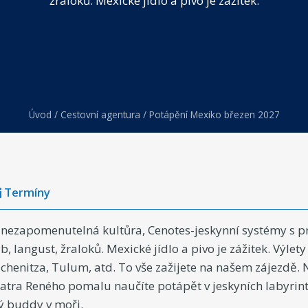
žraloků. Mexické jídlo a pivo je zážitek.
Úvod
/
Cestovní agentura
/
Potápění Mexiko březen 2027
Termíny
 nezapomenutelná kultůra, Cenotes-jeskynní systémy s 
, langust, žraloků. Mexické jídlo a pivo je zážitek. Výlet
henitza, Tulum, atd. To vše zažijete na našem zájezdě. 
tra Reného pomalu naučíte potápět v jeskyních labyrin
ý buddy v moři.