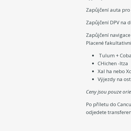
Zapůjčení auta pro 
Zapůjčení DPV na do
Zapůjčení navigace 
Placené fakultativn
Tulum + Cob
CHichen -Itza
Xal ha nebo X
Výjezdy na ost
Ceny jsou pouze ori
Po příletu do Canc
odjedete transferem