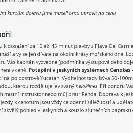
usí si transfer hradit extra.
ým kurzům dolaru jsme museli cenu upravit na cenu
oři
:
u k dosažení za 10 až 45 minut plavby z Playa Del Carmen
náší a vy se jen díváte na okolní krásy mořského dna. Lo
ru Vás kapitán vyzvedne (podmínka výstupová deko boje
není v ceně.
Potápění v jeskyních systémech Cenotes
í na poloostrově Yucatan. Vyditelnot tady bývá 50-100m.
odou, kterou rozděluje jev zvaný
heloklines
. Při ponoru Vá
h místní instruktor nebo můj bratr Renda. Doprava k jes
jezdy k cenotum jsou vždy celodenní záležitostí a udělát
 skvělý pohled v jeskyních a kouzlo slunečních paprsků 