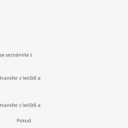
se seznámíte s
ansfer z letiště a
ansfer z letiště a
avování.
d