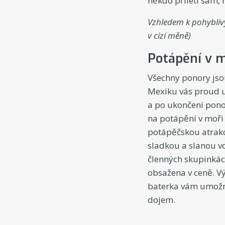
někdo přiletí sám, m
Vzhledem k pohybliv
v cizí měně)
Potápění v m
Všechny ponory jso
Mexiku vás proud u
a po ukončení pono
na potápění v moři 
potápěčskou atrakc
sladkou a slanou v
členných skupinkác
obsažena v ceně. Vý
baterka vám umožní
dojem.