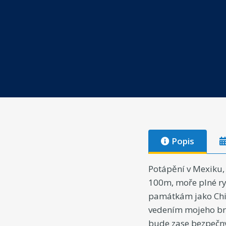
Popis
Potápění v Mexiku,
100m, moře plné ryb
památkám jako Chic
vedením mojeho bra
bude zase bezpečn