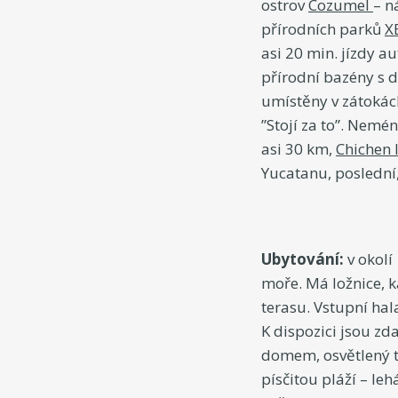
ostrov
Cozumel
– n
přírodních parků
X
asi 20 min. jízdy a
přírodní bazény s d
umístěny v zátokách
”Stojí za to”. Nem
asi 30 km,
Chichen 
Yucatanu, poslední
Ubytování:
v okol
moře. Má ložnice, k
terasu. Vstupní hal
K dispozici jsou zd
domem, osvětlený te
písčitou pláží – le