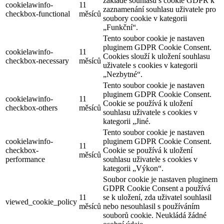
základě souhlasu s cookie GDPR k
cookielawinfo-
11
zaznamenání souhlasu uživatele pro
checkbox-functional
měsíců
soubory cookie v kategorii
„Funkční“.
Tento soubor cookie je nastaven
pluginem GDPR Cookie Consent.
cookielawinfo-
11
Cookies slouží k uložení souhlasu
checkbox-necessary
měsíců
uživatele s cookies v kategorii
„Nezbytné“.
Tento soubor cookie je nastaven
pluginem GDPR Cookie Consent.
cookielawinfo-
11
Cookie se používá k uložení
checkbox-others
měsíců
souhlasu uživatele s cookies v
kategorii „Jiné.
Tento soubor cookie je nastaven
cookielawinfo-
pluginem GDPR Cookie Consent.
11
checkbox-
Cookie se používá k uložení
měsíců
performance
souhlasu uživatele s cookies v
kategorii „Výkon“.
Soubor cookie je nastaven pluginem
GDPR Cookie Consent a používá
11
se k uložení, zda uživatel souhlasil
viewed_cookie_policy
měsíců
nebo nesouhlasil s používáním
souborů cookie. Neukládá žádné