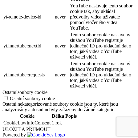
YouTube nastavuje tento soubor
cookie tak, aby ukládal
yt-remote-device-id
never
předvolby videa uživatele
pomocí vloženého videa
YouTube.
Tento soubor cookie nastavený
službou YouTube registruje
yt.innertube::nextId
never
jedinečné ID pro ukládání dat o
tom, jaká videa z YouTube
uživatel viděl.
Tento soubor cookie nastavený
službou YouTube registruje
yt.innertube::requests
never
jedinečné ID pro ukládání dat o
tom, jaká videa z YouTube
uživatel viděl.
Ostatní soubory cookie
Ostatní soubory cookie
Ostatní nekategorizované soubory cookie jsou ty, které jsou
analyzovány a dosud nebyly zařazeny do žádné kategorie.
Cookie
Délka
Popis
CookieLawInfoConsent
1 rok
ULOŽIT A PŘIJMOUT
Powered by