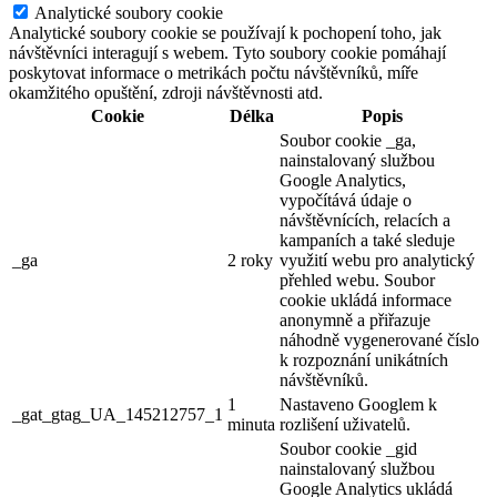
Analytické soubory cookie
Analytické soubory cookie se používají k pochopení toho, jak
návštěvníci interagují s webem. Tyto soubory cookie pomáhají
poskytovat informace o metrikách počtu návštěvníků, míře
okamžitého opuštění, zdroji návštěvnosti atd.
Cookie
Délka
Popis
Soubor cookie _ga,
nainstalovaný službou
Google Analytics,
vypočítává údaje o
návštěvnících, relacích a
kampaních a také sleduje
_ga
2 roky
využití webu pro analytický
přehled webu. Soubor
cookie ukládá informace
anonymně a přiřazuje
náhodně vygenerované číslo
k rozpoznání unikátních
návštěvníků.
1
Nastaveno Googlem k
_gat_gtag_UA_145212757_1
minuta
rozlišení uživatelů.
Soubor cookie _gid
nainstalovaný službou
Google Analytics ukládá