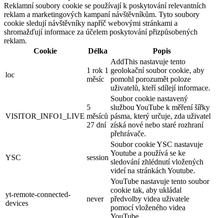
Reklamní soubory cookie se používají k poskytování relevantních
reklam a marketingových kampaní návštěvníkům. Tyto soubory
cookie sledují návštěvníky napříč webovými stránkami a
shromažďují informace za účelem poskytování přizpůsobených
reklam.
Cookie
Délka
Popis
AddThis nastavuje tento
1 rok 1
geolokační soubor cookie, aby
loc
měsíc
pomohl porozumět poloze
uživatelů, kteří sdílejí informace.
Soubor cookie nastavený
5
službou YouTube k měření šířky
VISITOR_INFO1_LIVE
měsíců
pásma, který určuje, zda uživatel
27 dní
získá nové nebo staré rozhraní
přehrávače.
Soubor cookie YSC nastavuje
Youtube a používá se ke
YSC
session
sledování zhlédnutí vložených
videí na stránkách Youtube.
YouTube nastavuje tento soubor
cookie tak, aby ukládal
yt-remote-connected-
never
předvolby videa uživatele
devices
pomocí vloženého videa
YouTube.