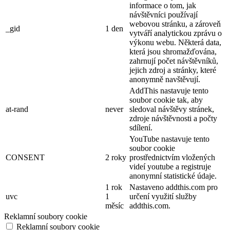
informace o tom, jak
návštěvníci používají
webovou stránku, a zároveň
_gid
1 den
vytváří analytickou zprávu o
výkonu webu. Některá data,
která jsou shromažďována,
zahrnují počet návštěvníků,
jejich zdroj a stránky, které
anonymně navštěvují.
AddThis nastavuje tento
soubor cookie tak, aby
at-rand
never
sledoval návštěvy stránek,
zdroje návštěvnosti a počty
sdílení.
YouTube nastavuje tento
soubor cookie
CONSENT
2 roky
prostřednictvím vložených
videí youtube a registruje
anonymní statistické údaje.
1 rok
Nastaveno addthis.com pro
uvc
1
určení využití služby
měsíc
addthis.com.
Reklamní soubory cookie
Reklamní soubory cookie