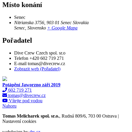
Místo konání
Senec
Nitrianska 3756, 903 01 Senec Slovakia
Senec
,
Slovensko
+ Google Mapa
Pořadatel
Dive Crew Czech spol. sr.o
Telefon
+420 602 719 271
E-mail
tomas@divecrew.cz
Zobrazit web (Pořadatel)
Potápění Jaworzno září 2019
602 719 271
tomas@divecrew.cz
Vítejte pod vodou
Nahoru
Tomas Melicharek spol. sr.o.
, Rudná 809/6, 703 00 Ostrava |
Nastavení cookies
webdesign by
drs.cz