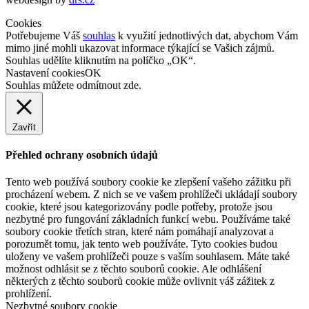
Cookies
Potřebujeme Váš
souhlas
k využití jednotlivých dat, abychom Vám
mimo jiné mohli ukazovat informace týkající se Vašich zájmů.
Souhlas udělíte kliknutím na políčko „OK“.
Nastavení cookies
OK
Souhlas můžete odmítnout
zde
.
Zavřít
Přehled ochrany osobních údajů
Tento web používá soubory cookie ke zlepšení vašeho zážitku při
procházení webem. Z nich se ve vašem prohlížeči ukládají soubory
cookie, které jsou kategorizovány podle potřeby, protože jsou
nezbytné pro fungování základních funkcí webu. Používáme také
soubory cookie třetích stran, které nám pomáhají analyzovat a
porozumět tomu, jak tento web používáte. Tyto cookies budou
uloženy ve vašem prohlížeči pouze s vaším souhlasem. Máte také
možnost odhlásit se z těchto souborů cookie. Ale odhlášení
některých z těchto souborů cookie může ovlivnit váš zážitek z
prohlížení.
Nezbytné soubory cookie