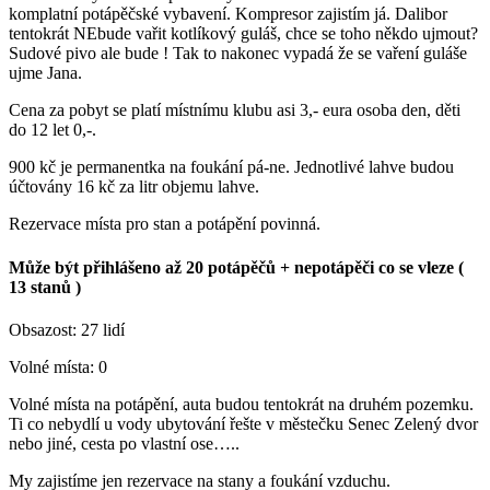
komplatní potápěčské vybavení. Kompresor zajistím já. Dalibor
tentokrát NEbude vařit kotlíkový guláš, chce se toho někdo ujmout?
Sudové pivo ale bude ! Tak to nakonec vypadá že se vaření guláše
ujme Jana.
Cena za pobyt se platí místnímu klubu asi 3,- eura osoba den, děti
do 12 let 0,-.
900 kč je permanentka na foukání pá-ne. Jednotlivé lahve budou
účtovány 16 kč za litr objemu lahve.
Rezervace místa pro stan a potápění povinná.
Může být přihlášeno až 20 potápěčů + nepotápěči co se vleze (
13 stanů )
Obsazost: 27 lidí
Volné místa: 0
Volné místa na potápění, auta budou tentokrát na druhém pozemku.
Ti co nebydlí u vody ubytování řešte v městečku Senec Zelený dvor
nebo jiné, cesta po vlastní ose…..
My zajistíme jen rezervace na stany a foukání vzduchu.