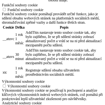
osobní údaje.
Funkční soubory cookie
Funkční soubory cookie
Funkční soubory cookie pomáhají provádět určité funkce, jako je
sdílení obsahu webových stránek na platformách sociálních médií,
shromažďování zpětné vazby a další funkce třetích stran.
Cookie
Délka
Popis
AddThis nastavuje tento soubor cookie tak, aby
1 rok
bylo zajištěno, že se při sdílení stránky zobrazí
__atuvc
1
aktualizovaný počet a vrátí se na ni před aktualizací
měsíc
mezipaměti počtu sdílení.
AddThis nastavuje tento soubor cookie tak, aby
30
bylo zajištěno, že se při sdílení stránky zobrazí
__atuvs
minut
aktualizovaný počet a vrátí se na ni před aktualizací
mezipaměti počtu sdílení.
1 rok
Registruje sdílení obsahu uživatelem
xtc
1
prostřednictvím sociálních médií.
měsíc
Výkonnostní soubory cookie
Výkonnostní soubory cookie
Výkonnostní soubory cookie se používají k pochopení a analýze
klíčových výkonnostních indexů webových stránek, což pomáhá při
poskytování lepší uživatelské zkušenosti pro návštěvníky.
Analytické soubory cookie