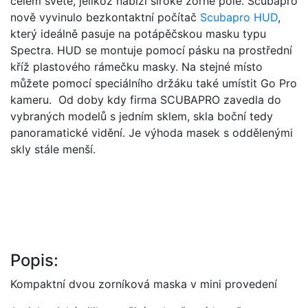
celém světě, jelikož nabízí široké zorné pole. Scubapro
nově vyvinulo bezkontaktní počítač
Scubapro HUD
,
který ideálně pasuje na potápěčskou masku typu
Spectra. HUD se montuje pomocí pásku na prostřední
kříž plastového rámečku masky. Na stejné místo
můžete pomocí speciálního držáku také umístit Go Pro
kameru. Od doby kdy firma SCUBAPRO zavedla do
vybraných modelů s jedním sklem, skla boční tedy
panoramatické vidění. Je výhoda masek s oddělenými
skly stále menší.
Popis:
Kompaktní dvou zorníková maska v mini provedení