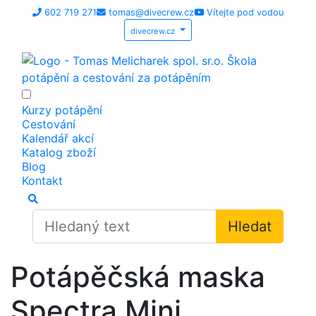
602 719 271
tomas@divecrew.cz
Vítejte pod vodou
divecrew.cz
Kurzy potápění
Cestování
Kalendář akcí
Katalog zboží
Blog
Kontakt
Hledat
Potápěčská maska
Spectra Mini