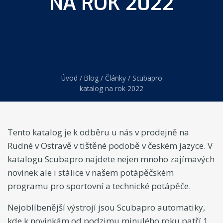
NA ROK 2022
Úvod
/
Blog
/
Články
/
Scubapro
katalog na rok 2022
Tento katalog je k odběru u nás v prodejně na
Rudné v Ostravě v tištěné podobě v českém jazyce. V
katalogu Scubapro najdete nejen mnoho zajímavých
novinek ale i stálice v našem potápěčském
programu pro sportovní a technické potápěče.
Nejoblíbenější výstrojí jsou Scubapro automatiky,
kde k novinkám od podzimu minulého roku patří 1