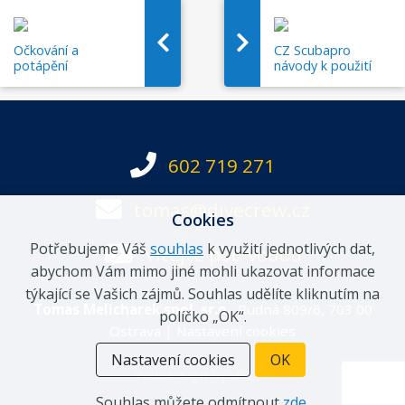
Očkování a
CZ Scubapro
potápění
návody k použití
602 719 271
tomas@divecrew.cz
Cookies
Potřebujeme Váš
souhlas
k využití jednotlivých dat,
Vítejte pod vodou
abychom Vám mimo jiné mohli ukazovat informace
týkající se Vašich zájmů. Souhlas udělíte kliknutím na
Tomas Melicharek spol. sr.o.
, Rudná 809/6, 703 00
políčko „OK“.
Ostrava |
Nastavení cookies
Nastavení cookies
OK
webdesign by
drs.cz
Souhlas můžete odmítnout
zde
.