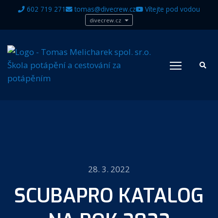
602 719 271
tomas@divecrew.cz
Vítejte pod vodou
divecrew.cz
28. 3. 2022
SCUBAPRO KATALOG